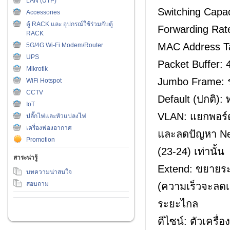
LAN (UTP)
Switching Capac
Accessories
ตู้ RACK และ อุปกรณ์ใช้ร่วมกับตู้
Forwarding Rat
RACK
MAC Address Ta
5G/4G Wi-Fi Modem/Router
UPS
Packet Buffer: 
Mikrotik
Jumbo Frame: ร
WiFi Hotspot
CCTV
Default (ปกติ): 
IoT
VLAN: แยกพอร์ต
ปลั๊กไฟและหัวแปลงไฟ
เครื่องฟองอากาศ
และลดปัญหา Net
Promotion
(23-24) เท่านั้น
สาระน่ารู้
Extend: ขยายระ
บทความน่าสนใจ
สอบถาม
(ความเร็วจะลดเ
ระยะไกล
ดีไซน์: ตัวเคร