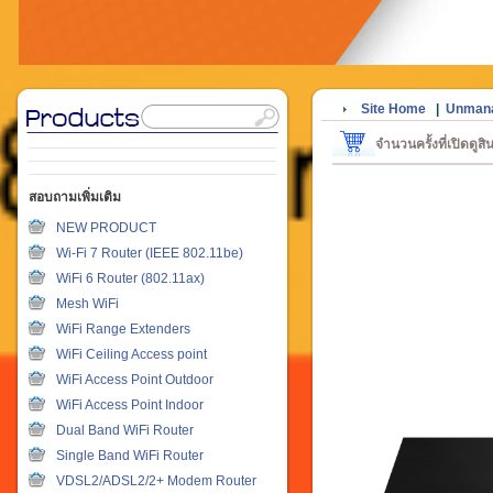
Site Home
|
Unmana
จำนวนครั้งที่เปิดดูสิ
สอบถามเพิ่มเติม
NEW PRODUCT
Wi-Fi 7 Router (IEEE 802.11be)
WiFi 6 Router (802.11ax)
Mesh WiFi
WiFi Range Extenders
WiFi Ceiling Access point
WiFi Access Point Outdoor
WiFi Access Point Indoor
Dual Band WiFi Router
Single Band WiFi Router
VDSL2/ADSL2/2+ Modem Router