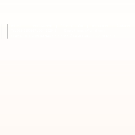
หน้าหลัก
|
รายชื่อสมาชิก
|
วิธีการชำระเงิน
|
เกี่ยวกับเรา
|
ติดต่อเรา
Tel: 062-5193997 , 02-4582949
|
Email: krieng.nt@gmail.com
COPYRIGHT 2009
RAN4U
ขายของออนไลน์
ALLRIGHTS RESERVED.