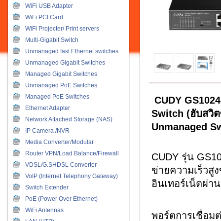
WiFi USB Adapter
WiFi PCI Card
WiFi Projecter/ Print servers
Multi-Gigabit Switch
Unmanaged fast Ethernet switches
Unmanaged Gigabit Switches
Managed Gigabit Switches
Unmanaged PoE Switches
Managed PoE Switches
CUDY GS1024 2
Ethernet Adapter
Switch (ฮับสวิ
Network Attached Storage (NAS)
Unmanaged Sw
IP Camera /NVR
Media Converter/Modular
Router VPN/Load Balance/Firewall
CUDY รุ่น GS102
VDSL/G.SHDSL Converter
ข่ายความเร็วสูง
VoIP (Internet Telephony Gateway)
อินเทอร์เน็ตผ่
Switch Extender
PoE (Power Over Ethernet)
WiFi Antennas
พอร์ตการเชื่อม