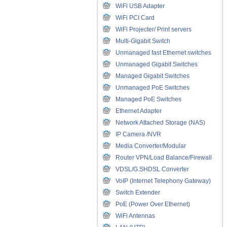
WiFi USB Adapter
WiFi PCI Card
WiFi Projecter/ Print servers
Multi-Gigabit Switch
Unmanaged fast Ethernet switches
Unmanaged Gigabit Switches
Managed Gigabit Switches
Unmanaged PoE Switches
Managed PoE Switches
Ethernet Adapter
Network Attached Storage (NAS)
IP Camera /NVR
Media Converter/Modular
Router VPN/Load Balance/Firewall
VDSL/G.SHDSL Converter
VoIP (Internet Telephony Gateway)
Switch Extender
PoE (Power Over Ethernet)
WiFi Antennas