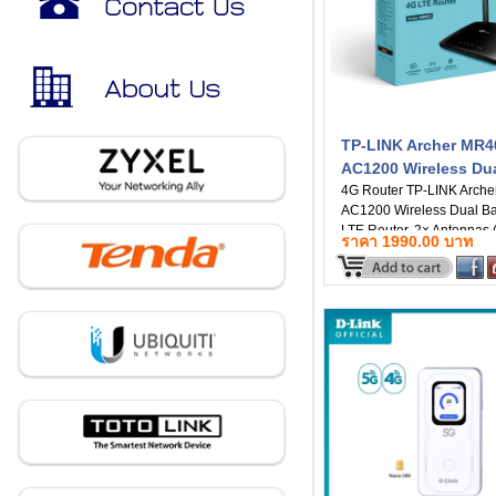
TP-LINK Archer MR4
AC1200 Wireless Du
Band 4G LTE Router
4G Router TP-LINK Arch
AC1200 Wireless Dual B
LTE Router, 2× Antennas (
ราคา 1990.00 บาท
ประกัน 3ปี)