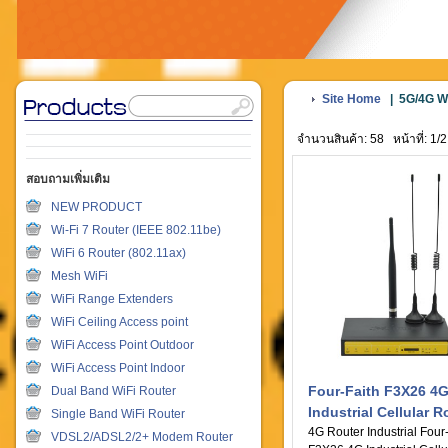
Site Home
|
5G/4G W
จำนวนสินค้า: 58
หน้าที่: 1/2
สอบถามเพิ่มเติม
NEW PRODUCT
Wi-Fi 7 Router (IEEE 802.11be)
WiFi 6 Router (802.11ax)
Mesh WiFi
WiFi Range Extenders
WiFi Ceiling Access point
WiFi Access Point Outdoor
WiFi Access Point Indoor
Four-Faith F3X26 4
Dual Band WiFi Router
Industrial Cellular R
Single Band WiFi Router
4G Router Industrial Four
VDSL2/ADSL2/2+ Modem Router