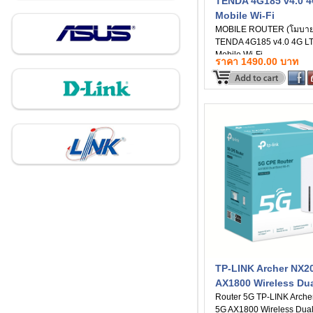
TENDA 4G185 v4.0 
Mobile Wi-Fi
MOBILE ROUTER (โมบายเ
TENDA 4G185 v4.0 4G L
Mobile Wi-Fi
ราคา 1490.00 บาท
TP-LINK Archer NX2
AX1800 Wireless Dua
Band Gigabit Router
Router 5G TP-LINK Arch
5G AX1800 Wireless Dua