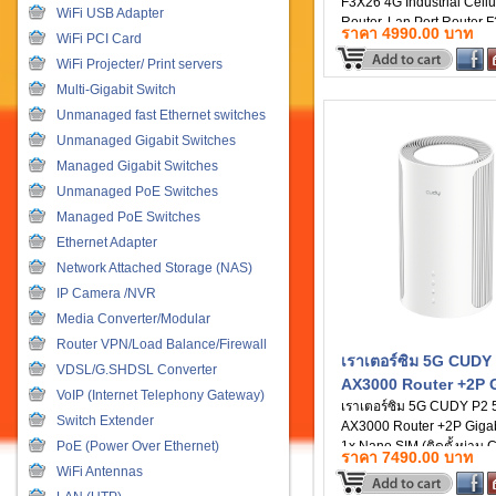
F3X26 4G Industrial Cellu
WiFi USB Adapter
Router, Lan Port Router 
ราคา 4990.00 บาท
WiFi PCI Card
1 WAN 1 LAN Port Router
slot (รับประกัน 2ปี)
WiFi Projecter/ Print servers
Multi-Gigabit Switch
Unmanaged fast Ethernet switches
Unmanaged Gigabit Switches
Managed Gigabit Switches
Unmanaged PoE Switches
Managed PoE Switches
Ethernet Adapter
Network Attached Storage (NAS)
IP Camera /NVR
Media Converter/Modular
Router VPN/Load Balance/Firewall
เราเตอร์ซิม 5G CUDY
VDSL/G.SHDSL Converter
AX3000 Router +2P G
VoIP (Internet Telephony Gateway)
LAN, 1x Nano SIM (ติด
เราเตอร์ซิม 5G CUDY P2 
Switch Extender
AX3000 Router +2P Gigab
ผ่าน Cudy App)
PoE (Power Over Ethernet)
1x Nano SIM (ติดตั้งผ่าน 
ราคา 7490.00 บาท
App) (รับประกัน 3ปี)
WiFi Antennas