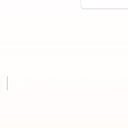
หน้าหลัก
|
รายชื่อสมาชิก
|
วิธีการชำระเงิน
|
เกี่ยวกับเรา
|
ติดต่อเรา
Tel: 062-5193997 , 02-4582949
|
Email: krieng.nt@gmail.com
COPYRIGHT 2009
RAN4U
ขายของออนไลน์
ALLRIGHTS RESERVED.