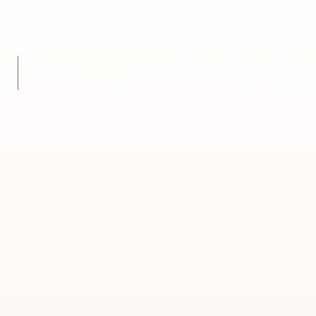
หน้าหลัก
|
รายชื่อสมาชิก
|
วิธีการชำระเงิน
|
เกี่ยวกับเรา
|
ติดต่อเรา
Tel: 062-5193997 , 02-4582949
|
Email: krieng.nt@gmail.com
COPYRIGHT 2009
RAN4U
ขายของออนไลน์
ALLRIGHTS RESERVED.