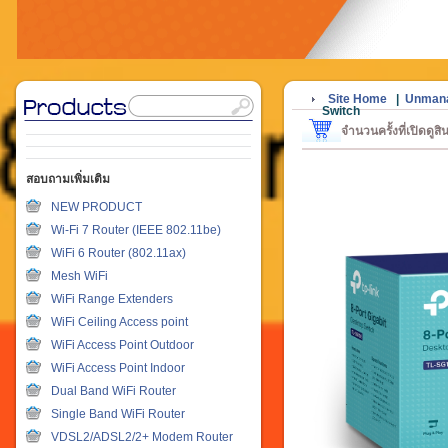
Site Home
|
Unmana
Switch
จำนวนครั้งที่เปิดดูส
สอบถามเพิ่มเติม
NEW PRODUCT
Wi-Fi 7 Router (IEEE 802.11be)
WiFi 6 Router (802.11ax)
Mesh WiFi
WiFi Range Extenders
WiFi Ceiling Access point
WiFi Access Point Outdoor
WiFi Access Point Indoor
Dual Band WiFi Router
Single Band WiFi Router
VDSL2/ADSL2/2+ Modem Router