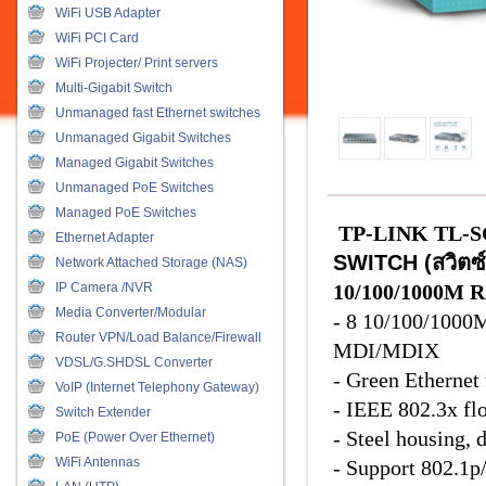
WiFi USB Adapter
WiFi PCI Card
WiFi Projecter/ Print servers
Multi-Gigabit Switch
Unmanaged fast Ethernet switches
Unmanaged Gigabit Switches
Managed Gigabit Switches
Unmanaged PoE Switches
Managed PoE Switches
TP-LINK TL-S
Ethernet Adapter
SWITCH (สวิตซ
Network Attached Storage (NAS)
IP Camera /NVR
10/100/1000M RJ
Media Converter/Modular
- 8 10/100/1000M
Router VPN/Load Balance/Firewall
MDI/MDIX
VDSL/G.SHDSL Converter
- Green Ethernet
VoIP (Internet Telephony Gateway)
- IEEE 802.3x flo
Switch Extender
- Steel housing,
PoE (Power Over Ethernet)
WiFi Antennas
- Support 802.1