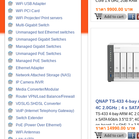
Core 1.4 GHz, 2GB RAM
WiFi USB Adapter
ราคา 9900.00 บาท
WiFi PCI Card
WiFi Projecter/ Print servers
Multi-Gigabit Switch
Unmanaged fast Ethernet switches
Unmanaged Gigabit Switches
Managed Gigabit Switches
Unmanaged PoE Switches
Managed PoE Switches
Ethernet Adapter
Network Attached Storage (NAS)
IP Camera /NVR
Media Converter/Modular
Router VPN/Load Balance/Firewall
QNAP TS-433 4-bay
VDSL/G.SHDSL Converter
4C 2.0GHz ; 4 x SAT
VoIP (Internet Telephony Gateway)
TS-433 4-bay ARM 4C 2.0
Switch Extender
x SATA 6Gb/s 3.5"/2.5"; 
PoE (Power Over Ethernet)
on-board; 1 x GbE; 1 x 2.
ราคา 14990.00 บาท
x USB3.2 Gen1 and 2 x 
WiFi Antennas
(สินค้าประกันสินค้า 2 ปี)