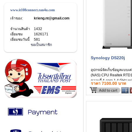
www.it108connect.ran4u.com
เจ้าของ:
krieng.nt@gmail.com
จำนวนสินค้า
1432
เยี่ยมชม
1626171
เยี่ยมชมวันนี้
581
ขอเป็นสมาชิก
Synology DS220j
อุปกรณ์จัดเก็บข้อมูลแบบเค
(NAS) CPU Realtek RTD
ความถี่ 4-core 1.4 GHz ห
ราคา 7100.00 บาท
จำระบบ 512 MB DDR4 n
สินค้าประกัน 2 ปี