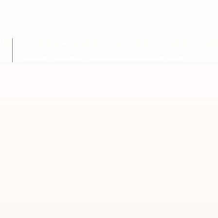
หน้าหลัก
|
รายชื่อสมาชิก
|
วิธีการชำระเงิน
|
เกี่ยวกับเรา
|
ติดต่อเรา
Tel: 062-5193997 , 02-4582949
|
Email: krieng.nt@gmail.com
COPYRIGHT 2009
RAN4U
ขายของออนไลน์
ALLRIGHTS RESERVED.