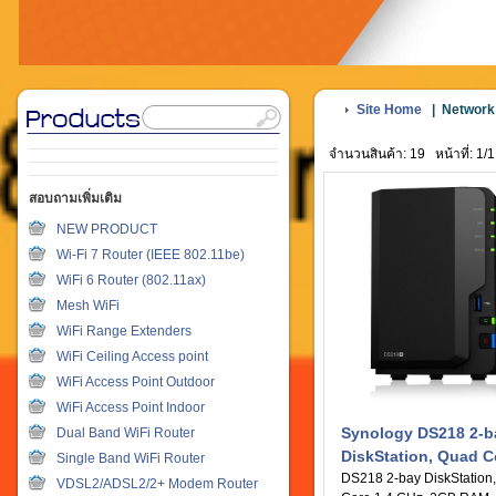
Site Home
|
Network
จำนวนสินค้า: 19
หน้าที่: 1/1
สอบถามเพิ่มเติม
NEW PRODUCT
Wi-Fi 7 Router (IEEE 802.11be)
WiFi 6 Router (802.11ax)
Mesh WiFi
WiFi Range Extenders
WiFi Ceiling Access point
WiFi Access Point Outdoor
WiFi Access Point Indoor
Synology DS218 2-b
Dual Band WiFi Router
DiskStation, Quad C
Single Band WiFi Router
GHz, 2GB RAM
DS218 2-bay DiskStation
VDSL2/ADSL2/2+ Modem Router