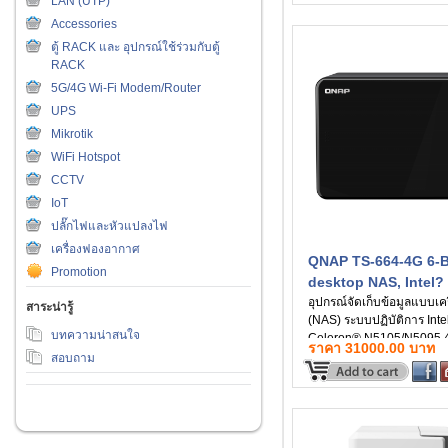
LAN (UTP)
Accessories
ตู้ RACK และ อุปกรณ์ใช้ร่วมกับตู้
RACK
5G/4G Wi-Fi Modem/Router
UPS
Mikrotik
WiFi Hotspot
CCTV
IoT
ปลั๊กไฟและหัวแปลงไฟ
เครื่องฟองอากาศ
QNAP TS-664-4G 6-
Promotion
desktop NAS, Intel?
Celeron? N5105/N50
อุปกรณ์จัดเก็บข้อมูลแบบเค
สาระน่ารู้
(NAS) ระบบปฏิบัติการ Inte
quad-core
บทความน่าสนใจ
Celeron® N5105/N5095 4
ราคา 31000.00 บาท
thread processor, burst up
สอบถาม
2.9GHz System Memory 
SODIMM DDR4 (1 x 4GB)
Max.Memory 16 GB (2 x 
Flash Memory 4GB (Dual
protection)ประกันสินค้า 3 ป