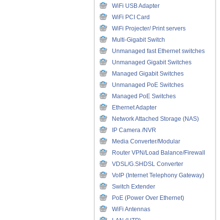
WiFi USB Adapter
WiFi PCI Card
WiFi Projecter/ Print servers
Multi-Gigabit Switch
Unmanaged fast Ethernet switches
Unmanaged Gigabit Switches
Managed Gigabit Switches
Unmanaged PoE Switches
Managed PoE Switches
Ethernet Adapter
Network Attached Storage (NAS)
IP Camera /NVR
Media Converter/Modular
Router VPN/Load Balance/Firewall
VDSL/G.SHDSL Converter
VoIP (Internet Telephony Gateway)
Switch Extender
PoE (Power Over Ethernet)
WiFi Antennas