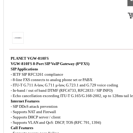
PLANET VGW-810FS
VGW-810FS 8-Port SIP VoIP Gateway (8*FXS)
SIP Applications
- IETF SIP RFC3261 compliance
- 8-line FXS connects to analog phone set or PABX
- ITU-T G.711 A-law, G.711 μ-law, G.723.1 and G.729 voice coding
- In-band / out of band DTMF (RFC4733, RFC2833 / SIP INFO)
- Echo cancellation exceeding ITU-T G.165/G.168-2002, up to 128ms tail l
Internet Features
- SIP DDoS attack prevention
- Supports NAT and Firewall
- Supports DHCP server / client
- Supports VLAN and QoS: DSCP, TOS (RFC 791, 1394)
Call Features