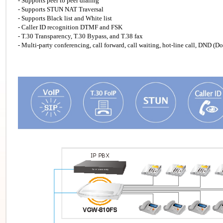
- Supports peer to peer dialing
- Supports STUN NAT Traversal
- Supports Black list and White list
- Caller ID recognition DTMF and FSK
- T.30 Transparency, T.30 Bypass, and T.38 fax
- Multi-party conferencing, call forward, call waiting, hot-line call, DND (D