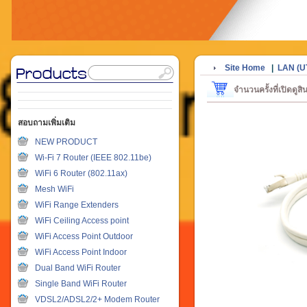
Site Home
|
LAN (U
จำนวนครั้งที่เปิดดูส
สอบถามเพิ่มเติม
NEW PRODUCT
Wi-Fi 7 Router (IEEE 802.11be)
WiFi 6 Router (802.11ax)
Mesh WiFi
WiFi Range Extenders
WiFi Ceiling Access point
WiFi Access Point Outdoor
WiFi Access Point Indoor
Dual Band WiFi Router
Single Band WiFi Router
VDSL2/ADSL2/2+ Modem Router