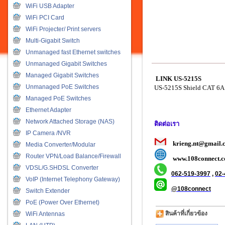
WiFi USB Adapter
WiFi PCI Card
WiFi Projecter/ Print servers
Multi-Gigabit Switch
Unmanaged fast Ethernet switches
Unmanaged Gigabit Switches
Managed Gigabit Switches
LINK US-5215S
Unmanaged PoE Switches
US-5215S Shield CAT 6A
Managed PoE Switches
Ethernet Adapter
Network Attached Storage (NAS)
ติดต่อเรา
IP Camera /NVR
krieng.nt@gmail.
Media Converter/Modular
Router VPN/Load Balance/Firewall
www.108connect.c
VDSL/G.SHDSL Converter
062-519-3997
,
02-
VoIP (Internet Telephony Gateway)
@108connect
Switch Extender
PoE (Power Over Ethernet)
สินค้าที่เกี่ยวข้อง
WiFi Antennas