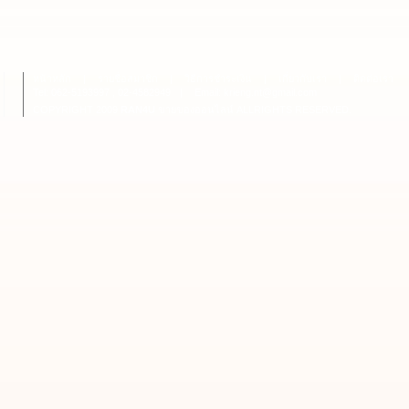
หน้าหลัก
|
รายชื่อสมาชิก
|
วิธีการชำระเงิน
|
เกี่ยวกับเรา
|
ติดต่อเรา
Tel: 062-5193997 , 02-4582949
|
Email: krieng.nt@gmail.com
COPYRIGHT 2009
RAN4U
ขายของออนไลน์
ALLRIGHTS RESERVED.