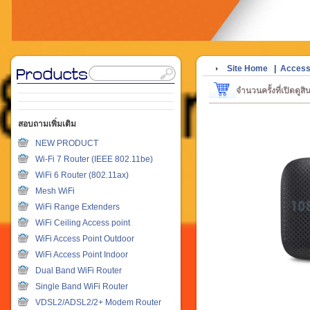
Site Home
|
Access
จำนวนครั้งที่เปิดดูส
สอบถามเพิ่มเติม
NEW PRODUCT
Wi-Fi 7 Router (IEEE 802.11be)
WiFi 6 Router (802.11ax)
Mesh WiFi
WiFi Range Extenders
WiFi Ceiling Access point
WiFi Access Point Outdoor
WiFi Access Point Indoor
Dual Band WiFi Router
Single Band WiFi Router
VDSL2/ADSL2/2+ Modem Router