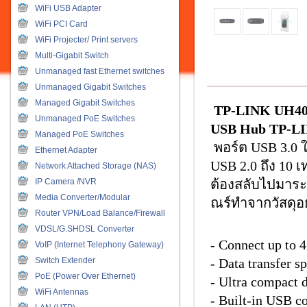
WiFi USB Adapter
WiFi PCI Card
WiFi Projecter/ Print servers
Multi-Gigabit Switch
Unmanaged fast Ethernet switches
Unmanaged Gigabit Switches
Managed Gigabit Switches
TP-LINK UH4
Unmanaged PoE Switches
USB Hub TP-L
Managed PoE Switches
พอร์ต USB 3.0 ใ
Ethernet Adapter
USB 2.0 ถึง 10 
Network Attached Storage (NAS)
IP Camera /NVR
ต้องสลับไปมาระ
Media Converter/Modular
ณร์ทำจากวัสดุอย
Router VPN/Load Balance/Firewall
VDSL/G.SHDSL Converter
- Connect up to 4
VoIP (Internet Telephony Gateway)
Switch Extender
- Data transfer s
PoE (Power Over Ethernet)
- Ultra compact 
WiFi Antennas
- Built-in USB c