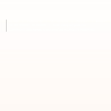
หน้าหลัก
|
รายชื่อสมาชิก
|
วิธีการชำระเงิน
|
เกี่ยวกับเรา
|
ติดต่อเรา
Tel: 062-5193997 , 02-4582949
|
Email: krieng.nt@gmail.com
COPYRIGHT 2009
RAN4U
ขายของออนไลน์
ALLRIGHTS RESERVED.