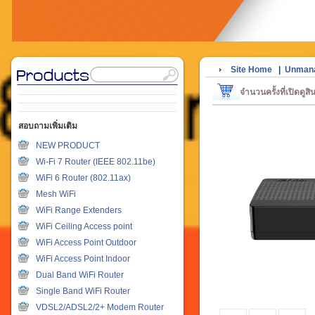
Site Home
|
Unmana
จำนวนครั้งที่เปิดดูส
สอบถามเพิ่มเติม
NEW PRODUCT
Wi-Fi 7 Router (IEEE 802.11be)
WiFi 6 Router (802.11ax)
Mesh WiFi
WiFi Range Extenders
WiFi Ceiling Access point
WiFi Access Point Outdoor
WiFi Access Point Indoor
Dual Band WiFi Router
Single Band WiFi Router
VDSL2/ADSL2/2+ Modem Router