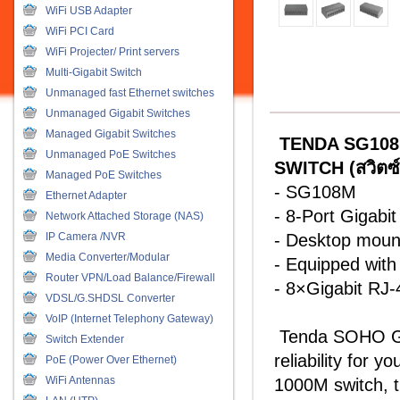
WiFi USB Adapter
WiFi PCI Card
WiFi Projecter/ Print servers
Multi-Gigabit Switch
Unmanaged fast Ethernet switches
Unmanaged Gigabit Switches
Managed Gigabit Switches
TENDA SG10
Unmanaged PoE Switches
SWITCH (สวิตซ
Managed PoE Switches
- SG108M
Ethernet Adapter
- 8-Port Gigabi
Network Attached Storage (NAS)
IP Camera /NVR
- Desktop moun
Media Converter/Modular
- Equipped with 
Router VPN/Load Balance/Firewall
- 8×Gigabit RJ-
VDSL/G.SHDSL Converter
VoIP (Internet Telephony Gateway)
Tenda SOHO Giga
Switch Extender
reliability for 
PoE (Power Over Ethernet)
WiFi Antennas
1000M switch, 