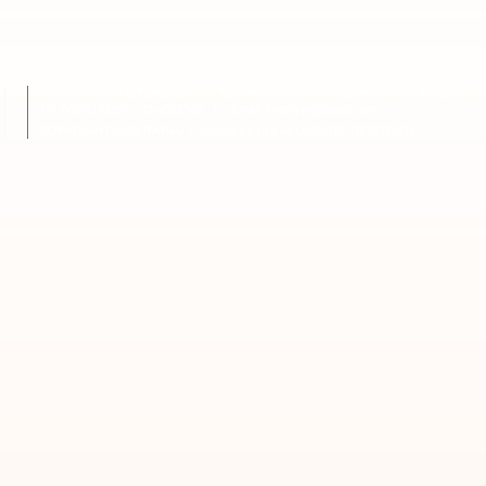
หน้าหลัก
|
รายชื่อสมาชิก
|
วิธีการชำระเงิน
|
เกี่ยวกับเรา
|
ติดต่อเรา
Tel: 062-5193997 , 02-4582949
|
Email: krieng.nt@gmail.com
COPYRIGHT 2009
RAN4U
ขายของออนไลน์
ALLRIGHTS RESERVED.