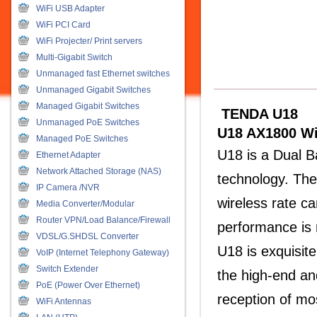
WiFi USB Adapter
WiFi PCI Card
WiFi Projecter/ Print servers
Multi-Gigabit Switch
Unmanaged fast Ethernet switches
Unmanaged Gigabit Switches
Managed Gigabit Switches
TENDA U18
Unmanaged PoE Switches
U18 AX1800 Wi
Managed PoE Switches
U18 is a Dual B
Ethernet Adapter
Network Attached Storage (NAS)
technology. Th
IP Camera /NVR
wireless rate c
Media Converter/Modular
Router VPN/Load Balance/Firewall
performance is 
VDSL/G.SHDSL Converter
U18 is exquisite
VoIP (Internet Telephony Gateway)
Switch Extender
the high-end an
PoE (Power Over Ethernet)
reception of m
WiFi Antennas