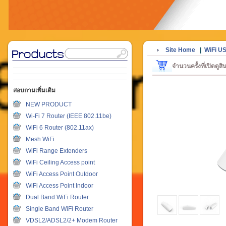
Site Home
|
WiFi U
จำนวนครั้งที่เปิดดูส
สอบถามเพิ่มเติม
NEW PRODUCT
Wi-Fi 7 Router (IEEE 802.11be)
WiFi 6 Router (802.11ax)
Mesh WiFi
WiFi Range Extenders
WiFi Ceiling Access point
WiFi Access Point Outdoor
WiFi Access Point Indoor
Dual Band WiFi Router
Single Band WiFi Router
VDSL2/ADSL2/2+ Modem Router