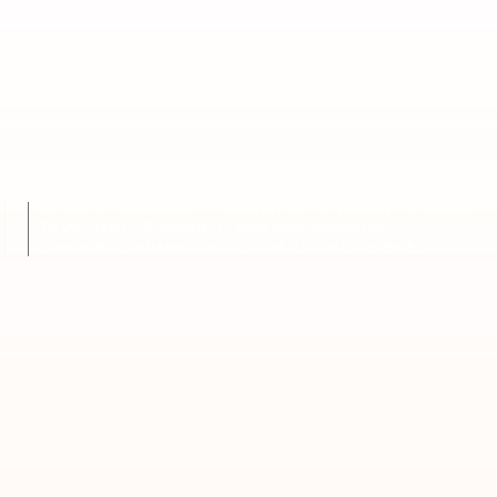
หน้าหลัก
|
รายชื่อสมาชิก
|
วิธีการชำระเงิน
|
เกี่ยวกับเรา
|
ติดต่อเรา
Tel: 062-5193997 , 02-4582949
|
Email: krieng.nt@gmail.com
COPYRIGHT 2009
RAN4U
ขายของออนไลน์
ALLRIGHTS RESERVED.