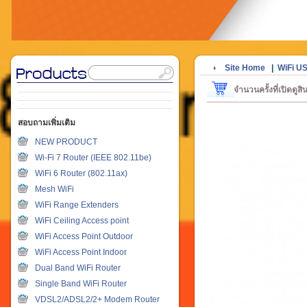
Site Home
|
WiFi U
จำนวนครั้งที่เปิดดูส
สอบถามเพิ่มเติม
NEW PRODUCT
Wi-Fi 7 Router (IEEE 802.11be)
WiFi 6 Router (802.11ax)
Mesh WiFi
WiFi Range Extenders
WiFi Ceiling Access point
WiFi Access Point Outdoor
WiFi Access Point Indoor
Dual Band WiFi Router
Single Band WiFi Router
VDSL2/ADSL2/2+ Modem Router