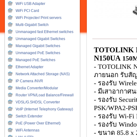
WiFi USB Adapter
WiFi PCI Card
WiFi Projecter/ Print servers
Multi-Gigabit Switch
Unmanaged fast Ethernet switches
Unmanaged Gigabit Switches
Managed Gigabit Switches
TOTOLINK 
Unmanaged PoE Switches
N150UA
150M
Managed PoE Switches
- TOTOLINK N
Ethernet Adapter
ภายนอก รับสั
Network Attached Storage (NAS)
IP Camera /NVR
- รองรับ Wirel
Media Converter/Modular
- มีเสาอากาศน
Router VPN/Load Balance/Firewall
- รองรับ Secu
VDSL/G.SHDSL Converter
PSK/WPA2-PS
VoIP (Internet Telephony Gateway)
- รองรับ Wi-Fi
Switch Extender
- รองรับ Windo
PoE (Power Over Ethernet)
WiFi Antennas
- ขนาด 85.8 x 