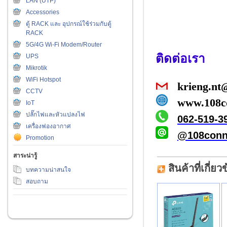
LAN (UTP)
Accessories
ตู้ RACK และ อุปกรณ์ใช้ร่วมกับตู้
RACK
5G/4G Wi-Fi Modem/Router
ติดต่อเรา
UPS
Mikrotik
WiFi Hotspot
krieng.nt
CCTV
www.108co
IoT
ปลั๊กไฟและหัวแปลงไฟ
062-519-3
เครื่องฟองอากาศ
@108conn
Promotion
สาระน่ารู้
สินค้าที่เกี่ยว
บทความน่าสนใจ
สอบถาม