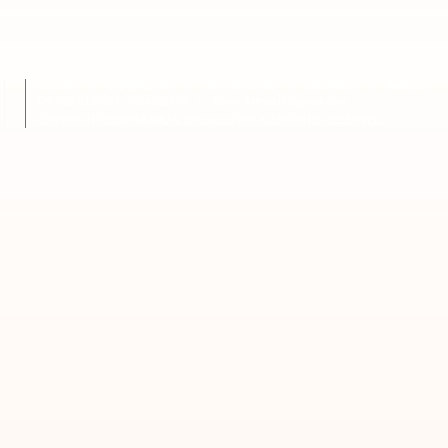
หน้าหลัก
|
รายชื่อสมาชิก
|
วิธีการชำระเงิน
|
เกี่ยวกับเรา
|
ติดต่อเรา
Tel: 062-5193997 , 02-4582949
|
Email: krieng.nt@gmail.com
COPYRIGHT 2009
RAN4U
ขายของออนไลน์
ALLRIGHTS RESERVED.