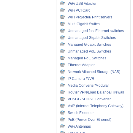
WiFi USB Adapter
WiFi PCI Card
WiFi Projecter/ Print servers
Multi-Gigabit Switch
Unmanaged fast Ethernet switches
Unmanaged Gigabit Switches
Managed Gigabit Switches
Unmanaged PoE Switches
Managed PoE Switches
Ethernet Adapter
Network Attached Storage (NAS)
IP Camera /NVR
Media Converter/Modular
Router VPN/Load Balance/Firewall
VDSL/G.SHDSL Converter
VoIP (Internet Telephony Gateway)
Switch Extender
PoE (Power Over Ethernet)
WiFi Antennas