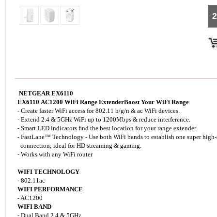
2
NETGEAR EX6110
EX6110 AC1200 WiFi Range ExtenderBoost Your WiFi Range
- Create faster WiFi access for 802.11 b/g/n & ac WiFi devices.
- Extend 2.4 & 5GHz WiFi up to 1200Mbps & reduce interference.
- Smart LED indicators ﬁnd the best location for your range extender.
- FastLane™ Technology - Use both WiFi bands to establish one super high
connection; ideal for HD streaming & gaming.
- Works with any WiFi router
WIFI TECHNOLOGY
- 802.11ac
WIFI PERFORMANCE
- AC1200
WIFI BAND
- Dual Band 2.4 & 5GHz