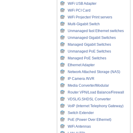
WiFi USB Adapter
WiFi PCI Card
WiFi Projecter/ Print servers
Multi-Gigabit Switch
Unmanaged fast Ethernet switches
Unmanaged Gigabit Switches
Managed Gigabit Switches
Unmanaged PoE Switches
Managed PoE Switches
Ethernet Adapter
Network Attached Storage (NAS)
IP Camera /NVR
Media Converter/Modular
Router VPN/Load Balance/Firewall
VDSL/G.SHDSL Converter
VoIP (Internet Telephony Gateway)
Switch Extender
PoE (Power Over Ethernet)
WiFi Antennas