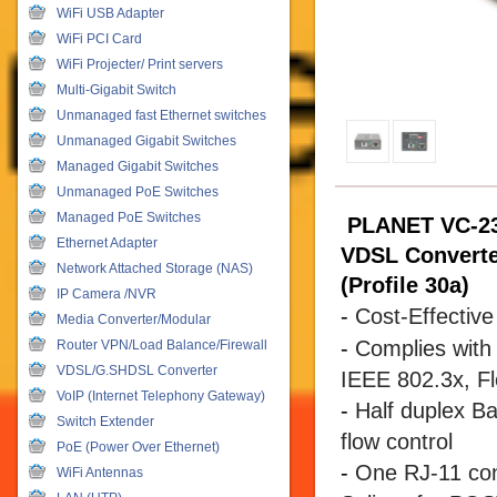
WiFi USB Adapter
WiFi PCI Card
WiFi Projecter/ Print servers
Multi-Gigabit Switch
Unmanaged fast Ethernet switches
Unmanaged Gigabit Switches
Managed Gigabit Switches
Unmanaged PoE Switches
Managed PoE Switches
PLANET VC-2
Ethernet Adapter
VDSL Converte
Network Attached Storage (NAS)
(Profile 30a)
IP Camera /NVR
-
Cost-Effecti
Media Converter/Modular
-
Complies with
Router VPN/Load Balance/Firewall
VDSL/G.SHDSL Converter
IEEE 802.3x, Fl
VoIP (Internet Telephony Gateway)
-
Half duplex B
Switch Extender
flow control
PoE (Power Over Ethernet)
-
One RJ-11 con
WiFi Antennas