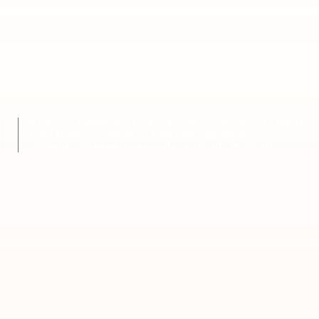
หน้าหลัก
|
รายชื่อสมาชิก
|
วิธีการชำระเงิน
|
เกี่ยวกับเรา
|
ติดต่อเรา
Tel: 062-5193997 , 02-4582949
|
Email: krieng.nt@gmail.com
COPYRIGHT 2009
RAN4U
ขายของออนไลน์
ALLRIGHTS RESERVED.