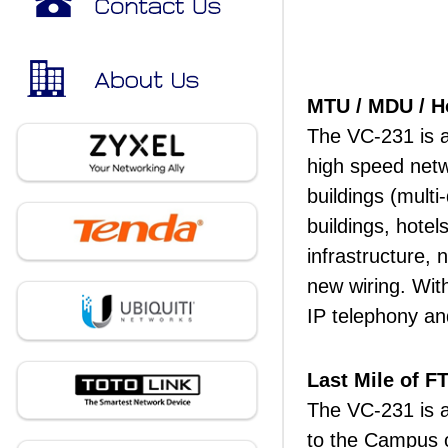
MTU / MDU / Ho
The VC-231 is a 
high speed netwo
buildings (multi
buildings, hotels
infrastructure, 
new wiring. Wi
IP telephony an
Last Mile of 
The VC-231 is an
to the Campus o