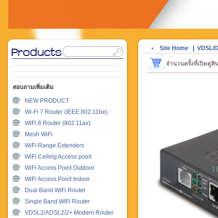
Site Home
|
VDSL/G
จำนวนครั้งที่เปิดดูส
สอบถามเพิ่มเติม
NEW PRODUCT
Wi-Fi 7 Router (IEEE 802.11be)
WiFi 6 Router (802.11ax)
Mesh WiFi
WiFi Range Extenders
WiFi Ceiling Access point
WiFi Access Point Outdoor
WiFi Access Point Indoor
Dual Band WiFi Router
Single Band WiFi Router
VDSL2/ADSL2/2+ Modem Router